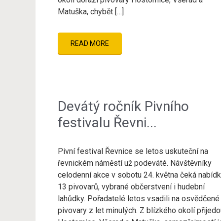
Matuška, chybět […]
READ MORE
Devátý ročník Pivního
festivalu Řevni...
Pivní festival Řevnice se letos uskuteční na
řevnickém náměstí už podeváté. Návštěvníky
celodenní akce v sobotu 24. května čeká nabíd
13 pivovarů, vybrané občerstvení i hudební
lahůdky. Pořadatelé letos vsadili na osvědčené
pivovary z let minulých. Z blízkého okolí přijed