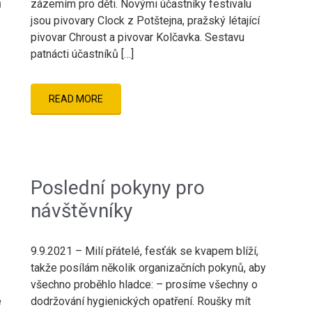
ů
zázemím pro děti. Novými účastníky festivalu
jsou pivovary Clock z Potštejna, pražský létající
pivovar Chroust a pivovar Kolčavka. Sestavu
patnácti účastníků […]
READ MORE
Poslední pokyny pro
návštěvníky
9.9.2021 – Milí přátelé, fesťák se kvapem blíží,
takže posílám několik organizačních pokynů, aby
všechno proběhlo hladce: – prosíme všechny o
e
dodržování hygienických opatření. Roušky mít