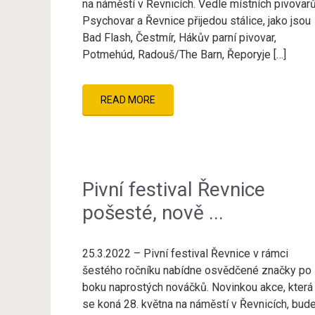
na náměstí v Řevnicích. Vedle místních pivovar
Psychovar a Řevnice přijedou stálice, jako jsou
Bad Flash, Čestmír, Hákův parní pivovar,
Potmehúd, Radouš/The Barn, Řeporyje […]
READ MORE
Pivní festival Řevnice
pošesté, nově ...
25.3.2022 – Pivní festival Řevnice v rámci
šestého ročníku nabídne osvědčené značky po
boku naprostých nováčků. Novinkou akce, která
se koná 28. května na náměstí v Řevnicích, bud