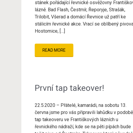
stánek pořádající řevnické osvěžovny Františko
lázně. Bad Flash, Čestmír, Řeporyje, Strašák,
Trilobit, Všerad a domácí Řevnice už patří ke
stálicím řevnické akce. Vrací se oblíbený pivov
Hostomice, […]
READ MORE
První tap takeover!
22.5.2020 – Přátelé, kamarádi, na sobotu 13.
června jsme pro vás připravili lahůdku v podobě
tap takeoveru ve Františkových lázních u
řevnického nádraží, kde se na pěti pípách bude