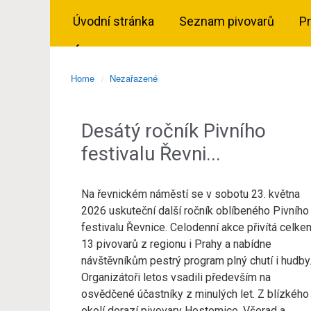
Úvodní stránka
Seznam pivovarů
P
Home
Nezařazené
Desátý ročník Pivního
festivalu Řevni...
Na řevnickém náměstí se v sobotu 23. května
2026 uskuteční další ročník oblíbeného Pivního
festivalu Řevnice. Celodenní akce přivítá celke
13 pivovarů z regionu i Prahy a nabídne
návštěvníkům pestrý program plný chutí i hudby
Organizátoři letos vsadili především na
osvědčené účastníky z minulých let. Z blízkého
okolí dorazí pivovary Hostomice, Všerad a