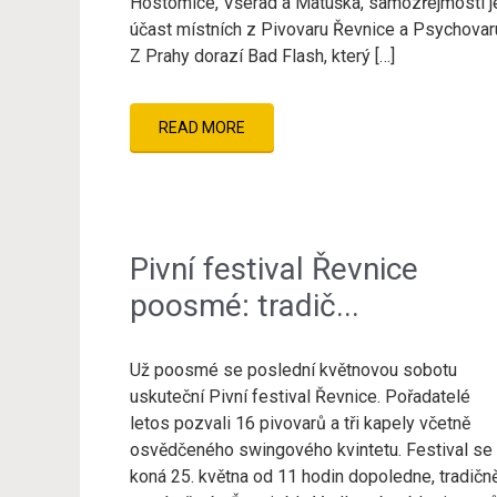
Hostomice, Všerad a Matuška, samozřejmostí j
účast místních z Pivovaru Řevnice a Psychovar
Z Prahy dorazí Bad Flash, který […]
READ MORE
Pivní festival Řevnice
poosmé: tradič...
Už poosmé se poslední květnovou sobotu
uskuteční Pivní festival Řevnice. Pořadatelé
letos pozvali 16 pivovarů a tři kapely včetně
osvědčeného swingového kvintetu. Festival se
koná 25. května od 11 hodin dopoledne, tradičn