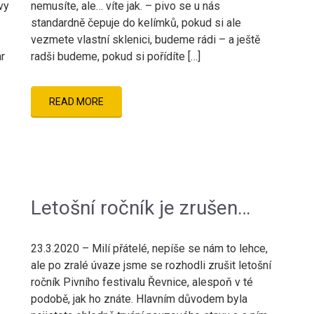
vy
nemusíte, ale… víte jak. – pivo se u nás
standardně čepuje do kelímků, pokud si ale
vezmete vlastní sklenici, budeme rádi – a ještě
ar
radši budeme, pokud si pořídíte […]
READ MORE
Letošní ročník je zrušen…
23.3.2020 – Milí přátelé, nepíše se nám to lehce,
ale po zralé úvaze jsme se rozhodli zrušit letošní
ročník Pivního festivalu Řevnice, alespoň v té
podobě, jak ho znáte. Hlavním důvodem byla